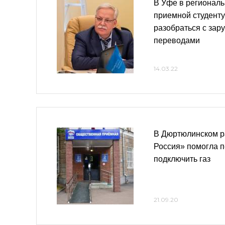
В Уфе в регионал
приемной студенту
разобраться с за
переводами
14.03.22
В Дюртюлинском р
Россия» помогла 
подключить газ
21.09.20