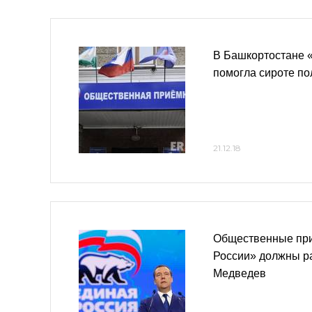
В Башкортостане 
помогла сироте по
21.12.18
Общественные пр
России» должны ра
Медведев