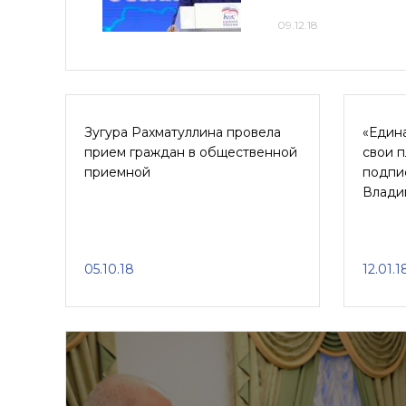
09.12.18
Зугура Рахматуллина провела
«Един
прием граждан в общественной
свои 
приемной
подпи
Влади
05.10.18
12.01.1