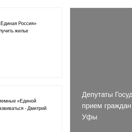
«Единая Россия»
лучить жилье
Депутаты Госу
иемные «Единой
прием граждан
звиваться - Дмитрий
Уфы