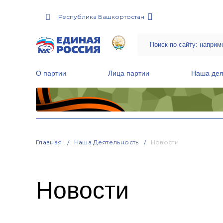
Республика Башкортостан
О партии
Лица партии
Наша дея
Местные общественные приемные Партии
Руководитель Региональной обще
Народная программа «Единой России»
Главная
Наша Деятельность
Новости
Новости