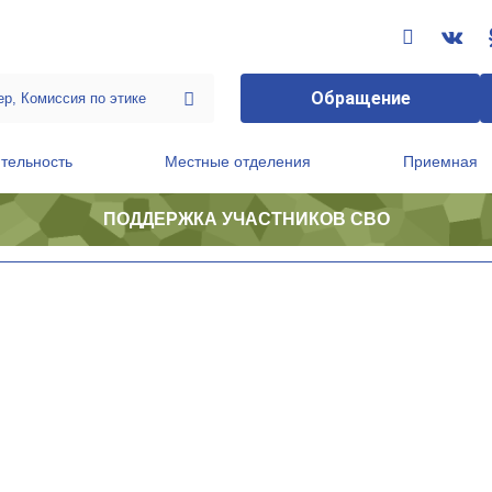
Обращение
тельность
Местные отделения
Приемная
ПОДДЕРЖКА УЧАСТНИКОВ СВО
ственной приемной Председателя Партии
Президиум регионального политического совета