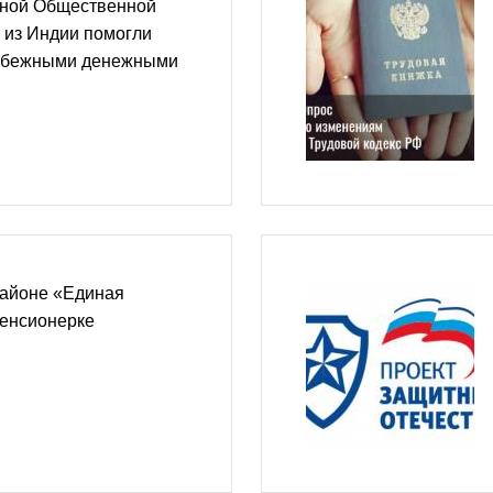
ьной Общественной
 из Индии помогли
рубежными денежными
айоне «Единая
пенсионерке