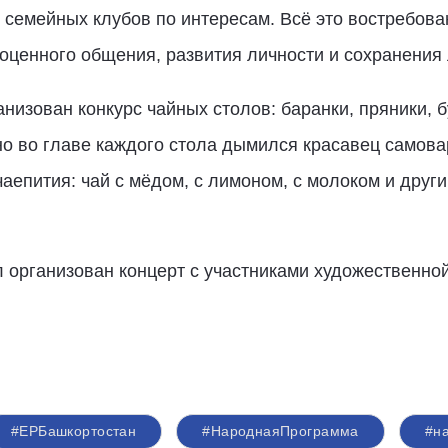
 семейных клубов по интересам. Всё это востребова
ноценного общения, развития личности и сохранения
низован конкурс чайных столов: баранки, пряники, б
чно во главе каждого стола дымился красавец самов
чаепития: чай с мёдом, с лимоном, с молоком и дру
 организован концерт с участниками художественно
#ЕРБашкортостан
#НароднаяПрограмма
#н