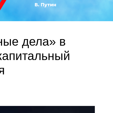
ные дела» в
капитальный
я