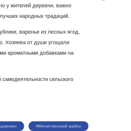
но у жителей деревни, важно
 лучших народных традиций.
ублики, варенье из лесных ягод,
ар. Хозяева от души угощали
гими ароматными добавками на
й самодеятельности сельского
ацпроект
#Мечетлинский район