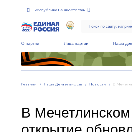
Республика Башкортостан
О партии
Лица партии
Наша дея
Местные общественные приемные Партии
Руководитель Региональной обще
Народная программа «Единой России»
Главная
Наша Деятельность
Новости
В Мечетл
В Мечетлинском
открытие обновл