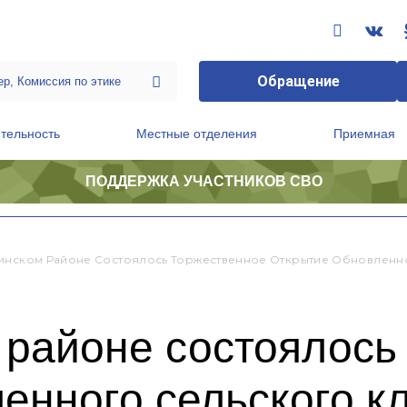
Обращение
тельность
Местные отделения
Приемная
ПОДДЕРЖКА УЧАСТНИКОВ СВО
ственной приемной Председателя Партии
Президиум регионального политического совета
инском Районе Состоялось Торжественное Открытие Обновленн
 районе состоялось
енного сельского к