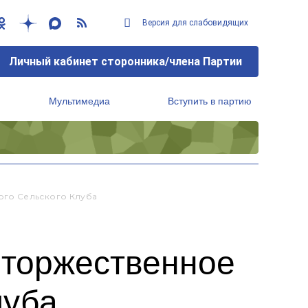
Версия для слабовидящих
Личный кабинет сторонника/члена Партии
Мультимедиа
Вступить в партию
Региональный исполнительный комитет
ого Сельского Клуба
 торжественное
луба