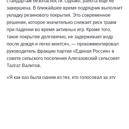
стандартам безопасности. Однако, работа ещё не
завершена. В ближайшее время подрядчик выполнит
укладку резинового покрытия. Это современное
решение, которое значительно снижает риск травм
при падении во время активных игр. Кроме того,
такое покрытие долговечно, не задерживает воду
после дождя и легко моется», — прокомментировал
руководитель фракции партии «Единая Россия» в
совете сельского поселения Алегазовский сельсовет
Талгат Валитов.
«Я как раз была одним из тех, кто голосовал за эту
площадку в прошлом году. Очень рада видеть, что
наши голоса были услышаны, а обещания не
остались просто словами. Качество комплексов
видно сразу, сделано на совесть. Теперь главное —
нам самим беречь то, что построили для наших
детей», — поделилась жительница села Алегазово
Наталья Ярмушева.