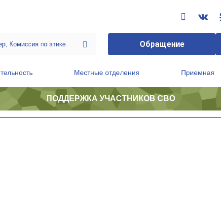
Обращение
тельность
Местные отделения
Приемная
ПОДДЕРЖКА УЧАСТНИКОВ СВО
ственной приемной Председателя Партии
Президиум регионального политического совета