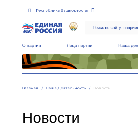
Республика Башкортостан
О партии
Лица партии
Наша дея
Местные общественные приемные Партии
Руководитель Региональной обще
Народная программа «Единой России»
Главная
Наша Деятельность
Новости
Новости