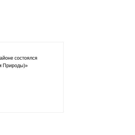
айоне состоялся
м Природы)»