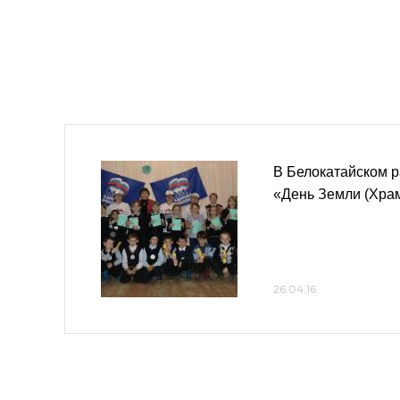
В Белокатайском р
«День Земли (Хра
26.04.16