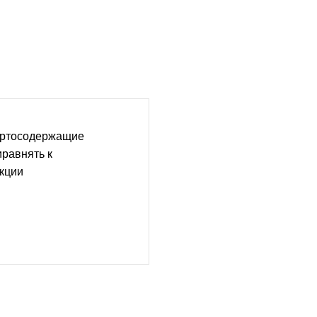
иртосодержащие
иравнять к
кции