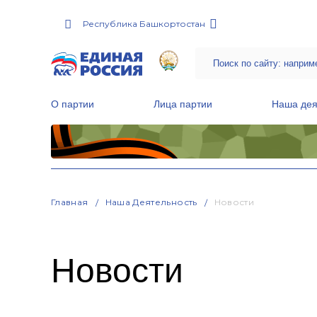
Республика Башкортостан
О партии
Лица партии
Наша дея
Местные общественные приемные Партии
Руководитель Региональной обще
Народная программа «Единой России»
Главная
Наша Деятельность
Новости
Новости