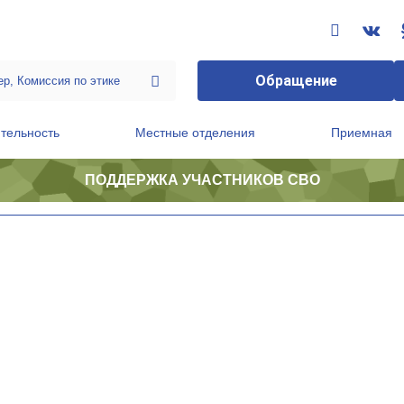
Обращение
тельность
Местные отделения
Приемная
ПОДДЕРЖКА УЧАСТНИКОВ СВО
ственной приемной Председателя Партии
Президиум регионального политического совета