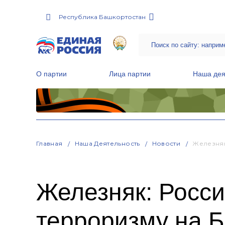
Республика Башкортостан
О партии
Лица партии
Наша дея
Местные общественные приемные Партии
Руководитель Региональной обще
Народная программа «Единой России»
Главная
Наша Деятельность
Новости
Железняк
Железняк: Росси
терроризму на 