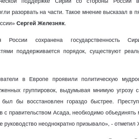
ической поддержке Сирии со стороны России
гли разорвать на части. Такое мнение высказал в п
оссии»
Сергей Железняк
.
 России сохранена государственность Сир
стями поддерживается порядок, существуют реал
атели в Европе проявили политическую мудрос
уженных группировок, выдумывая мнимую угрозу 
 был бы восстановлен гораздо быстрее. Преступ
ов с правительством Асада, необходимо объединять
ое руководство неоднократно призывало», - отметил 