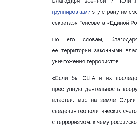
Благодаря военной и полит
группировками
эту страну не смо
секретаря Генсовета «Единой Р
По его словам, благодаря
ее территории законными вла
уничтожения террористов.
«Если бы США и их последов
преступную деятельность воор
властей, мир на земле Сирии
сведения геополитических счет
с терроризмом, к чему российск