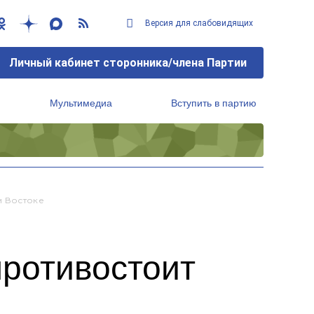
Версия для слабовидящих
Личный кабинет сторонника/члена Партии
Мультимедиа
Вступить в партию
Региональный исполнительный комитет
м Востоке
противостоит