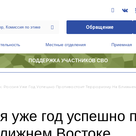
Обращение
тельность
Местные отделения
Приемная
ПОДДЕРЖКА УЧАСТНИКОВ СВО
ственной приемной Председателя Партии
Президиум регионального политического совета
: Россия Уже Год Успешно Противостоит Терроризму На Ближне
я уже год успешно 
Ближнем Востоке