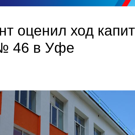
т оценил ход капи
№ 46 в Уфе