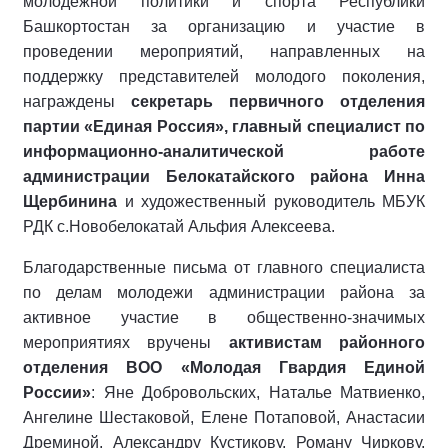
молодежной политики и спорта Республики
Башкортостан за организацию и участие в
проведении мероприятий, направленных на
поддержку представителей молодого поколения,
награждены
секретарь первичного отделения
партии «Единая Россия», главный специалист по
информационно-аналитической работе
администрации Белокатайского района Инна
Щербинина
и художественный руководитель МБУК
РДК с.Новобелокатай Альфия Алексеева.
Благодарственные письма от главного специалиста
по делам молодежи администрации района за
активное участие в общественно-значимых
мероприятиях вручены
активистам районного
отделения ВОО «Молодая Гвардия Единой
России»
: Яне Добровольских, Наталье Матвиенко,
Ангелине Шестаковой, Елене Потаповой, Анастасии
Дреминой, Александру Кустикову, Роману Чиркову,