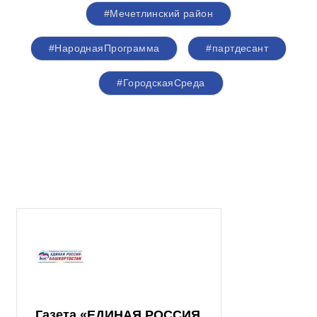
#Мечетлинский район
#НароднаяПрограмма
#партдесант
#ГородскаяСреда
Газета «ЕДИНАЯ РОССИЯ