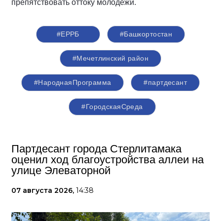
препятствовать оттоку молодёжи.
#ЕРРБ
#Башкортостан
#Мечетлинский район
#НароднаяПрограмма
#партдесант
#ГородскаяСреда
Партдесант города Стерлитамака
оценил ход благоустройства аллеи на
улице Элеваторной
07 августа 2026,
14:38