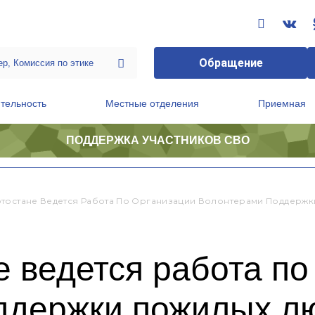
Обращение
тельность
Местные отделения
Приемная
ПОДДЕРЖКА УЧАСТНИКОВ СВО
ственной приемной Председателя Партии
Президиум регионального политического совета
тостане Ведется Работа По Организации Волонтерами Поддерж
 ведется работа по
ддержки пожилых л