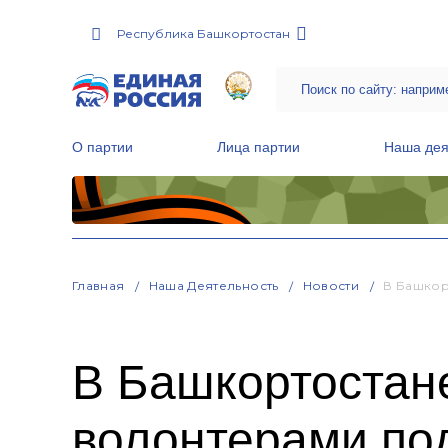
Республика Башкортостан
О партии
Лица партии
Наша дея
Местные общественные приемные Партии
Руководитель Региональной обще
Народная программа «Единой России»
Главная
Наша Деятельность
Новости
В Башкор
В Башкортостане
волонтерами по