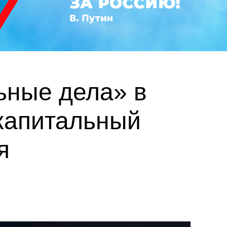
ьные дела» в
капитальный
я