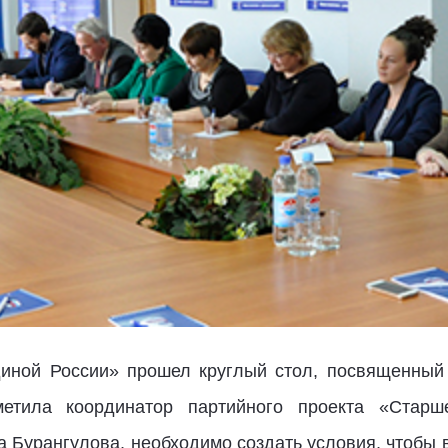
диной России» прошел круглый стол, посвященный
метила координатор партийного проекта «Старш
а Бурангулова, необходимо создать условия, чтобы 