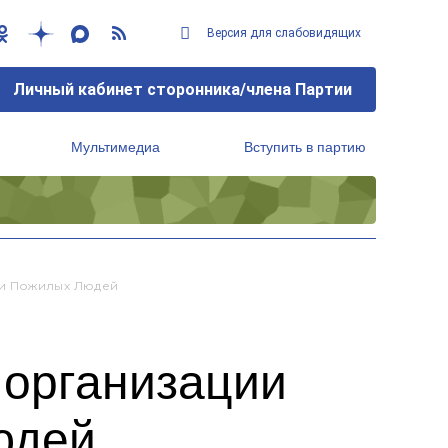
Версия для слабовидящих
Личный кабинет сторонника/члена Партии
Мультимедиа
Вступить в партию
Региональный исполнительный комитет
ки Пожилых Людей
 организации
юдей