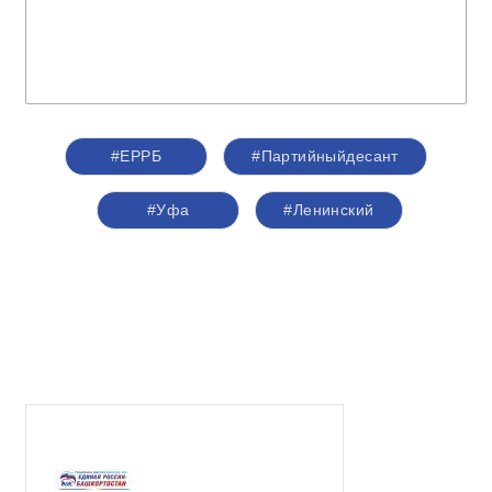
#ЕРРБ
#Партийныйдесант
#Уфа
#Ленинский