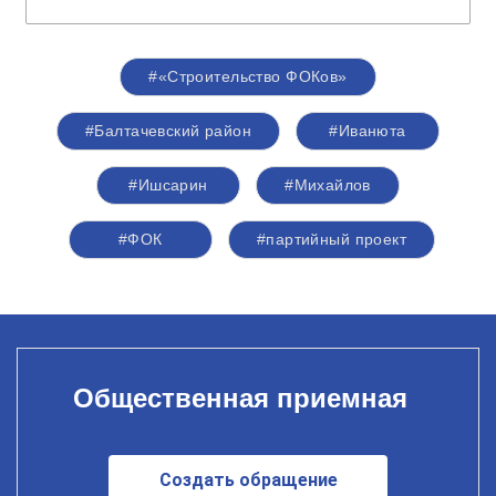
#«Строительство ФОКов»
#Балтачевский район
#Иванюта
#Ишсарин
#Михайлов
#ФОК
#партийный проект
Общественная приемная
Создать обращение