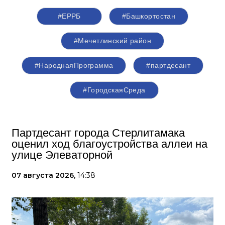
#ЕРРБ
#Башкортостан
#Мечетлинский район
#НароднаяПрограмма
#партдесант
#ГородскаяСреда
Партдесант города Стерлитамака
оценил ход благоустройства аллеи на
улице Элеваторной
07 августа 2026,
14:38