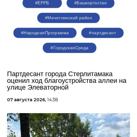
#ЕРРБ
#Башкортостан
#Мечетлинский район
#НароднаяПрограмма
#партдесант
#ГородскаяСреда
Партдесант города Стерлитамака
оценил ход благоустройства аллеи на
улице Элеваторной
07 августа 2026,
14:38