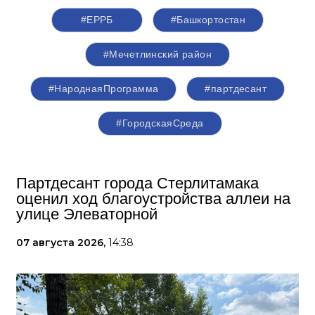
#ЕРРБ
#Башкортостан
#Мечетлинский район
#НароднаяПрограмма
#партдесант
#ГородскаяСреда
Партдесант города Стерлитамака
оценил ход благоустройства аллеи на
улице Элеваторной
07 августа 2026,
14:38