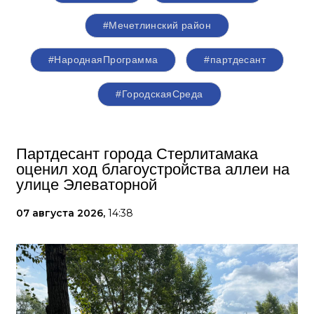
#Мечетлинский район
#НароднаяПрограмма
#партдесант
#ГородскаяСреда
Партдесант города Стерлитамака
оценил ход благоустройства аллеи на
улице Элеваторной
07 августа 2026,
14:38