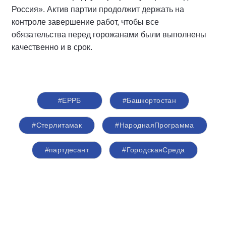
Россия». Актив партии продолжит держать на
контроле завершение работ, чтобы все
обязательства перед горожанами были выполнены
качественно и в срок.
#ЕРРБ
#Башкортостан
#Стерлитамак
#НароднаяПрограмма
#партдесант
#ГородскаяСреда