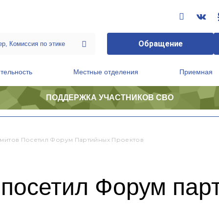
Обращение
тельность
Местные отделения
Приемная
ПОДДЕРЖКА УЧАСТНИКОВ СВО
ственной приемной Председателя Партии
Президиум регионального политического совета
амитов Посетил Форум Партийных Проектов
 посетил Форум пар