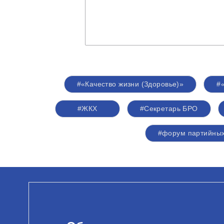
#«Качество жизни (Здоровье)»
#
#ЖКХ
#Секретарь БРО
#форум партийных