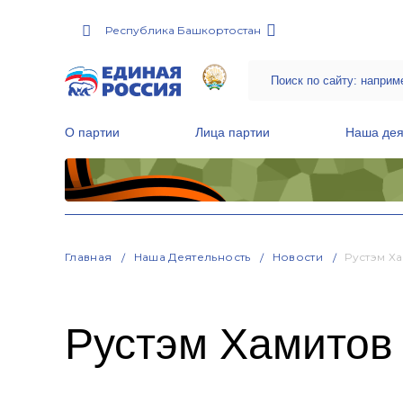
Республика Башкортостан
О партии
Лица партии
Наша дея
Местные общественные приемные Партии
Руководитель Региональной обще
Народная программа «Единой России»
Главная
Наша Деятельность
Новости
Рустэм Х
Рустэм Хамитов