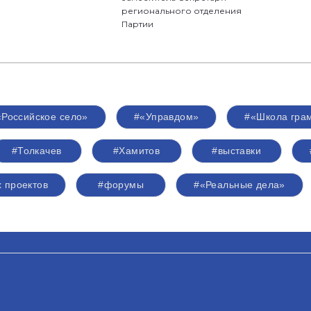
регионального отделения
Партии
«Российское село»
#«Управдом»
#«Школа грам
#Толкачев
#Хамитов
#выставки
 проектов
#форумы
#«Реальные дела»