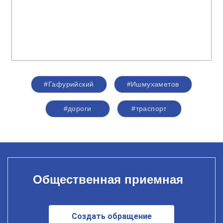
#Гафурийский
#Ишмухаметов
#дороги
#траспорт
Общественная приемная
Создать обращение