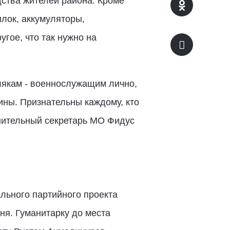
дства жителей района. Кроме
илок, аккумуляторы,
гое, что так нужно на
лякам - военнослужащим лично,
дины. Признательны каждому, кто
нительный секретарь МО Фидус
льного партийного проекта
ня. Гуманитарку до места