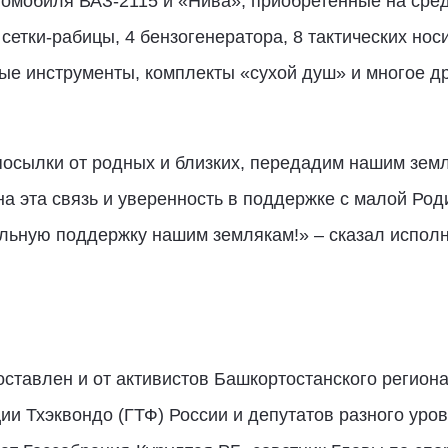
томобиля ВАЗ-2115 и «Нива», приобретенные на сре
 сетки-рабицы, 4 бензогенератора, 8 тактических нос
ые инструменты, комплекты «сухой душ» и многое дру
осылки от родных и близких, передадим нашим зем
жна эта связь и уверенность в поддержке с малой Ро
льную поддержку нашим землякам!» – сказал испол
ставлен и от активистов Башкортостанского региона
и Тхэквондо (ГТФ) России и депутатов разного уров