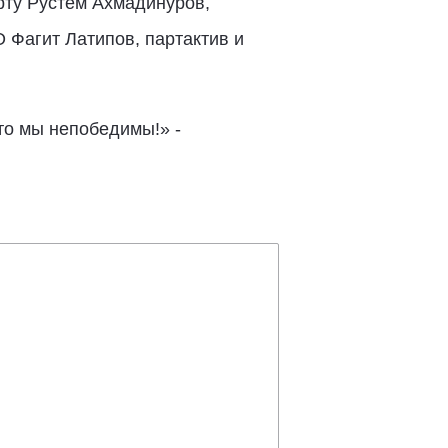
рту Рустем Ахмадинуров,
 Фагит Латипов, партактив и
то мы непобедимы!» -