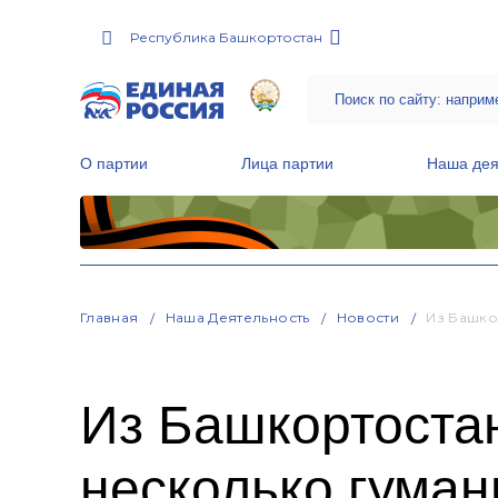
Республика Башкортостан
О партии
Лица партии
Наша дея
Местные общественные приемные Партии
Руководитель Региональной обще
Народная программа «Единой России»
Главная
Наша Деятельность
Новости
Из Башко
Из Башкортостан
несколько гума