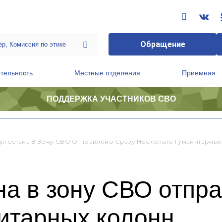
Обращение
тельность
Местные отделения
Приемная
ПОДДЕРЖКА УЧАСТНИКОВ СВО
ственной приемной Председателя Партии
Президиум регионального политического совета
ртостана В Зону СВО Отправлено Сразу Несколько Гуманитарны
а в зону СВО отпра
нитарных колонн