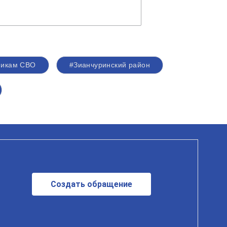
никам СВО
#Зианчуринский район
Создать обращение