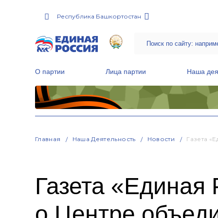
Республика Башкортостан
О партии
Лица партии
Наша дея
Местные общественные приемные Партии
Руководитель Региональной обще
Народная программа «Единой России»
Главная
Наша Деятельность
Новости
Газета «
Газета «Единая 
о Центре объед