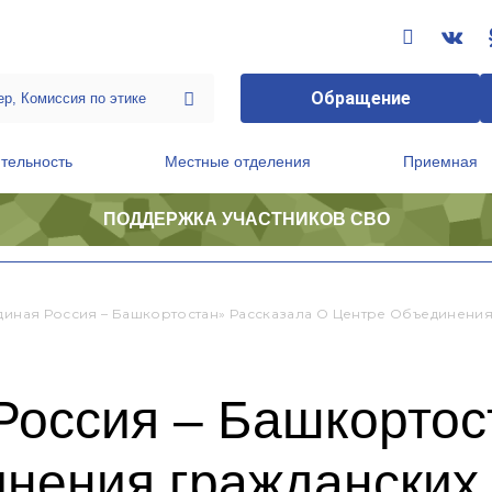
Обращение
тельность
Местные отделения
Приемная
ПОДДЕРЖКА УЧАСТНИКОВ СВО
ственной приемной Председателя Партии
Президиум регионального политического совета
Единая Россия – Башкортостан» Рассказала О Центре Объединения
Россия – Башкортос
инения гражданских