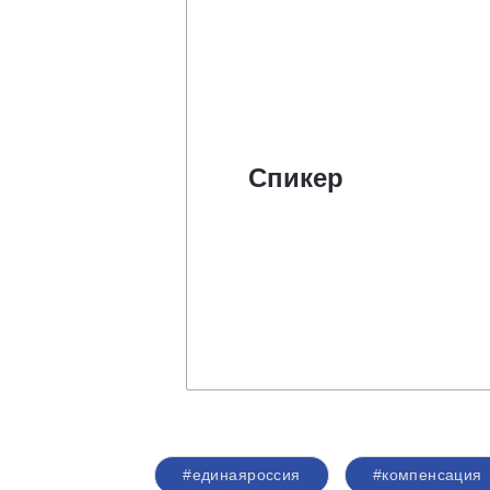
Спикер
#единаяроссия
#компенсация