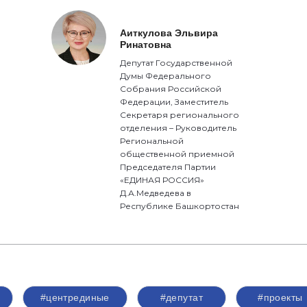
Аиткулова Эльвира
Ринатовна
Депутат Государственной
Думы Федерального
Собрания Российской
Федерации, Заместитель
Секретаря регионального
отделения – Руководитель
Региональной
общественной приемной
Председателя Партии
«ЕДИНАЯ РОССИЯ»
Д.А.Медведева в
Республике Башкортостан
#центрединые
#депутат
#проекты