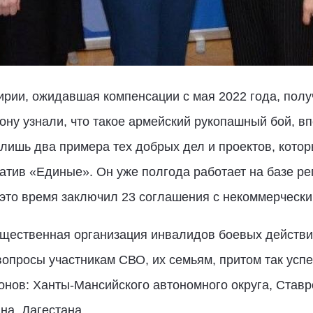
рии, ожидавшая компенсации с мая 2022 года, полу
иону узнали, что такое армейский рукопашный бой, в
 лишь два примера тех добрых дел и проектов, кото
атив «Единые». Он уже полгода работает на базе р
 это время заключил 23 соглашения с некоммерческ
бщественная организация инвалидов боевых действи
опросы участникам СВО, их семьям, притом так успе
онов: Ханты-Мансийского автономного округа, Ставр
на, Дагестана.