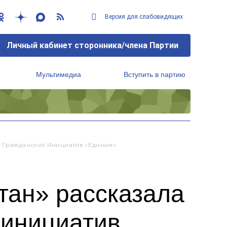
Версия для слабовидящих
Личный кабинет сторонника/члена Партии
Мультимедиа
Вступить в партию
Региональный исполнительный комитет
 Гражданских Инициатив «Единые»
тан» рассказала
 инициатив