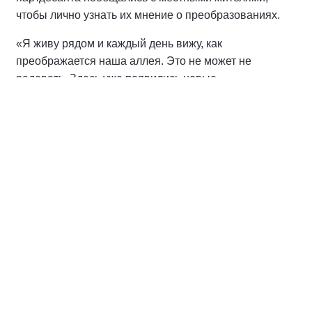
чтобы лично узнать их мнение о преобразованиях.
«Я живу рядом и каждый день вижу, как
преображается наша аллея. Это не может не
радовать. Здесь уже появились новые
архитектурные формы, обустроена тренажерная
площадка, установлены опоры освещения. Аллея
будет очень востребована нашими горожанами.
Очень приятно видеть, как наш город становится
краше и комфортнее для жизни», — поделилась
жительница соседнего дома Ангелина М.
Преображение аллеи — не просто точечное
улучшение, а часть систематического выполнения
наказов жителей, которые направили свои
пожелания в Народную программу партии «Единая
Россия». Актив партии продолжит держать на
контроле завершение работ, чтобы все