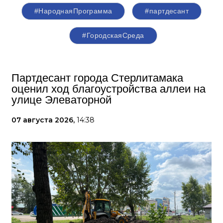
#НароднаяПрограмма
#партдесант
#ГородскаяСреда
Партдесант города Стерлитамака
оценил ход благоустройства аллеи на
улице Элеваторной
07 августа 2026,
14:38