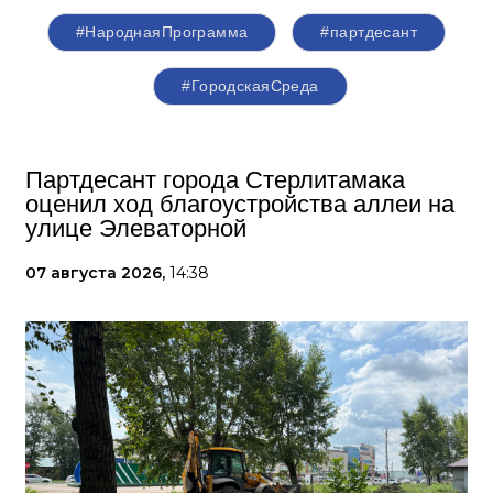
#НароднаяПрограмма
#партдесант
#ГородскаяСреда
Партдесант города Стерлитамака
оценил ход благоустройства аллеи на
улице Элеваторной
07 августа 2026,
14:38