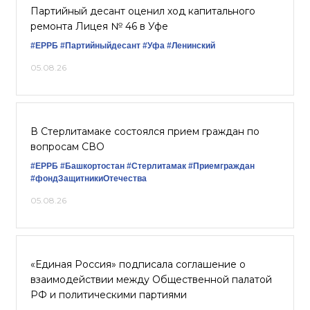
Партийный десант оценил ход капитального
ремонта Лицея № 46 в Уфе
#ЕРРБ
#Партийныйдесант
#Уфа
#Ленинский
05.08.26
В Стерлитамаке состоялся прием граждан по
вопросам СВО
#ЕРРБ
#Башкортостан
#Стерлитамак
#Приемграждан
#фондЗащитникиОтечества
05.08.26
«Единая Россия» подписала соглашение о
взаимодействии между Общественной палатой
РФ и политическими партиями