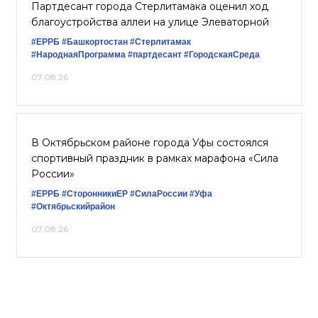
Партдесант города Стерлитамака оценил ход
благоустройства аллеи на улице Элеваторной
#ЕРРБ
#Башкортостан
#Стерлитамак
#НароднаяПрограмма
#партдесант
#ГородскаяСреда
07.08.26
В Октябрьском районе города Уфы состоялся
спортивный праздник в рамках марафона «Сила
России»
#ЕРРБ
#СторонникиЕР
#СилаРоссии
#Уфа
#Октябрьскийрайон
07.08.26