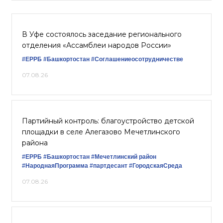
В Уфе состоялось заседание регионального
отделения «Ассамблеи народов России»
#ЕРРБ
#Башкортостан
#Соглашениеосотрудничестве
07.08.26
Партийный контроль: благоустройство детской
площадки в селе Алегазово Мечетлинского
района
#ЕРРБ
#Башкортостан
#Мечетлинский район
#НароднаяПрограмма
#партдесант
#ГородскаяСреда
07.08.26