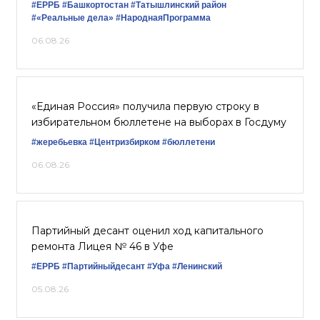
#ЕРРБ
#Башкортостан
#Татышлинский район
#«Реальные дела»
#НароднаяПрограмма
06.08.26
«Единая Россия» получила первую строку в
избирательном бюллетене на выборах в Госдуму
#жеребьевка
#Центризбирком
#бюллетени
06.08.26
Партийный десант оценил ход капитального
ремонта Лицея № 46 в Уфе
#ЕРРБ
#Партийныйдесант
#Уфа
#Ленинский
05.08.26