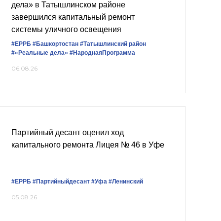
дела» в Татышлинском районе
завершился капитальный ремонт
системы уличного освещения
#ЕРРБ
#Башкортостан
#Татышлинский район
#«Реальные дела»
#НароднаяПрограмма
06.08.26
Партийный десант оценил ход
капитального ремонта Лицея № 46 в Уфе
#ЕРРБ
#Партийныйдесант
#Уфа
#Ленинский
05.08.26