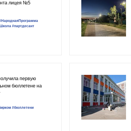
онта лицея №5
#НароднаяПрограмма
Школа
#партдесант
получила первую
льном бюллетене на
у
бирком
#бюллетени