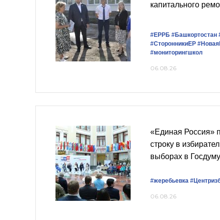
капитального рем
#ЕРРБ
#Башкортостан
#СторонникиЕР
#Новая
#мониторингшкол
06.08.26
«Единая Россия» 
строку в избирате
выборах в Госдум
#жеребьевка
#Центриз
06.08.26