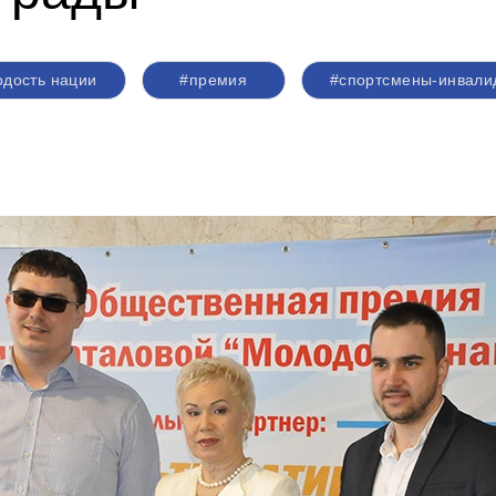
дость нации
#премия
#спортсмены-инвали