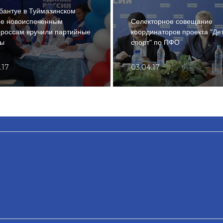
бантуе в Туймазинском
не новоиспеченным
Селекторное совещание
россам вручили партийные
координаторов проекта "Де
ты
спорт" по ПФО
.17
03.04.17