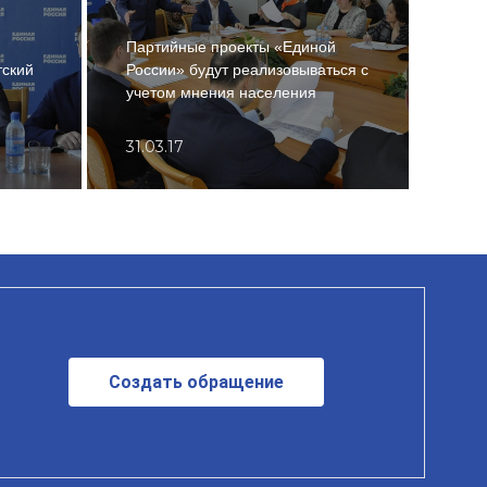
Турн
Партийные проекты «Единой
пнев
тский
России» будут реализовываться с
спор
учетом мнения населения
возм
31.03.17
13.0
Создать обращение