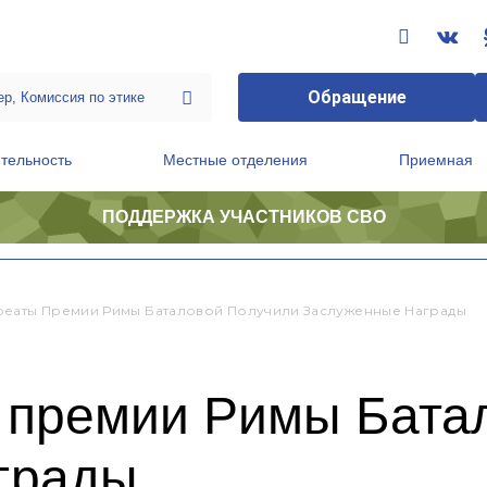
Обращение
тельность
Местные отделения
Приемная
ПОДДЕРЖКА УЧАСТНИКОВ СВО
ственной приемной Председателя Партии
Президиум регионального политического совета
реаты Премии Римы Баталовой Получили Заслуженные Награды
 премии Римы Бата
грады