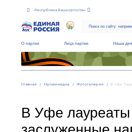
Республика Башкортостан
О партии
Лица партии
Наша дея
Местные общественные приемные Партии
Руководитель Региональной обще
Народная программа «Единой России»
Главная
Мультимедиа
Фотогалерея
В Уфе Лау
В Уфе лауреаты
заслуженные на