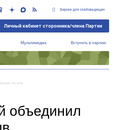
Версия для слабовидящих
Личный кабинет сторонника/члена Партии
Мультимедиа
Вступить в партию
Региональный исполнительный комитет
ийный Актив
й объединил
ив