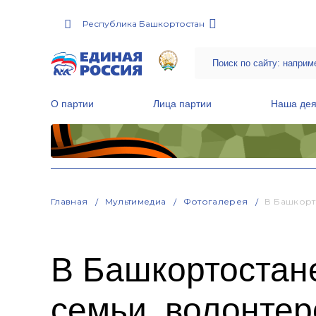
Республика Башкортостан
О партии
Лица партии
Наша дея
Местные общественные приемные Партии
Руководитель Региональной обще
Народная программа «Единой России»
Главная
Мультимедиа
Фотогалерея
В Башкорт
В Башкортостан
семьи, волонтер