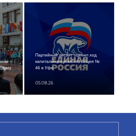
«Еди
Партийный десант оценил ход
согл
ьном
капитального ремонта Лицея №
меж
сдуму
46 в Уфе
РФ и
05.08.26
05.0