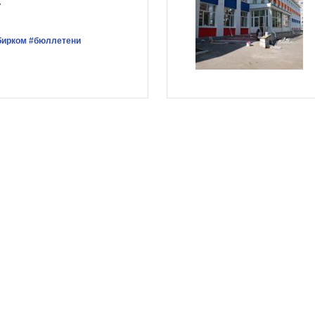
у
бирком
#бюллетени