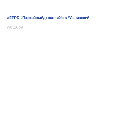
#ЕРРБ
#Партийныйдесант
#Уфа
#Ленинский
05.08.26