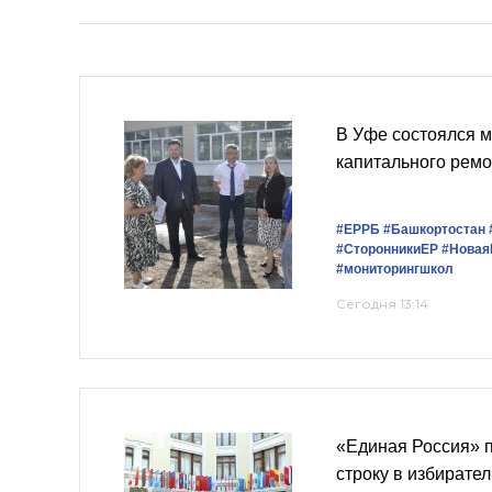
В Уфе состоялся 
капитального рем
#ЕРРБ
#Башкортостан
#СторонникиЕР
#Новая
#мониторингшкол
Сегодня 13:14
«Единая Россия» 
строку в избирате