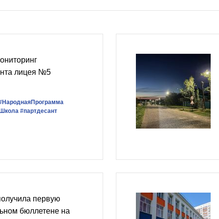
мониторинг
онта лицея №5
#НароднаяПрограмма
Школа
#партдесант
получила первую
льном бюллетене на