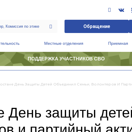
Обращение
тельность
Местные отделения
Приемная
ПОДДЕРЖКА УЧАСТНИКОВ СВО
ственной приемной Председателя Партии
Президиум регионального политического совета
остане День Защиты Детей Объединил Семьи, Волонтеров И Парт
е День защиты дете
ов и партийный акт