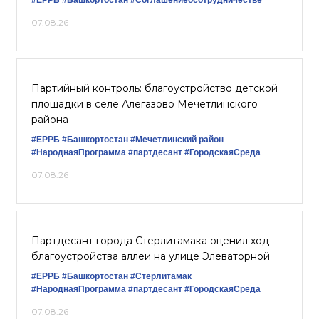
07.08.26
Партийный контроль: благоустройство детской
площадки в селе Алегазово Мечетлинского
района
#ЕРРБ
#Башкортостан
#Мечетлинский район
#НароднаяПрограмма
#партдесант
#ГородскаяСреда
07.08.26
Партдесант города Стерлитамака оценил ход
благоустройства аллеи на улице Элеваторной
#ЕРРБ
#Башкортостан
#Стерлитамак
#НароднаяПрограмма
#партдесант
#ГородскаяСреда
07.08.26