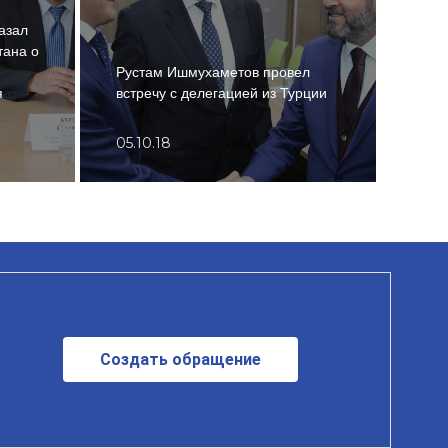
азал
тана о
Руст
Рустам Ишмухаметов провел
праз
я
встречу с делегацией из Турции
«Ден
05.10.18
25.0
Создать обращение