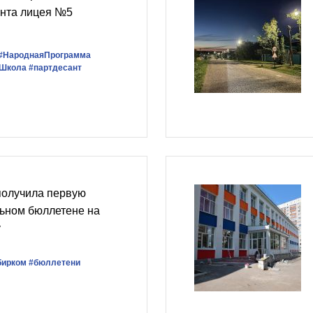
онта лицея №5
#НароднаяПрограмма
Школа
#партдесант
получила первую
льном бюллетене на
у
бирком
#бюллетени