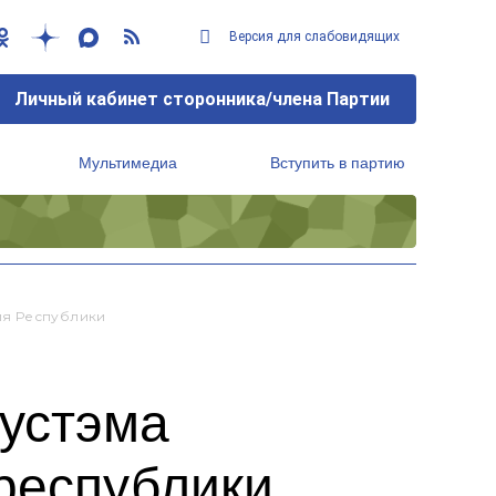
Версия для слабовидящих
Личный кабинет сторонника/члена Партии
Мультимедиа
Вступить в партию
Региональный исполнительный комитет
ия Республики
устэма
республики