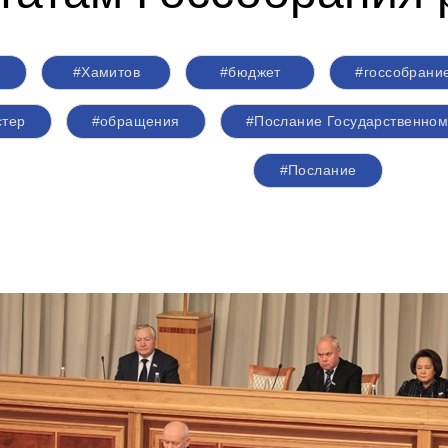
#Хамитов
#бюджет
#госсобрани
стер
#обращения
#Послание Государственно
#Послание