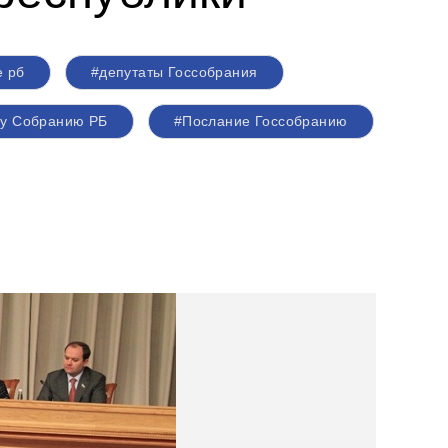
е рб
#депутаты Госсобрания
му Собранию РБ
#Послание Госсобранию