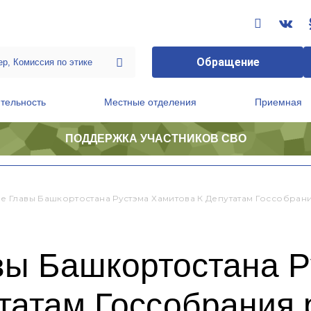
Обращение
тельность
Местные отделения
Приемная
ПОДДЕРЖКА УЧАСТНИКОВ СВО
ственной приемной Председателя Партии
Президиум регионального политического совета
 Главы Башкортостана Рустэма Хамитова К Депутатам Госсобран
ы Башкортостана Р
татам Госсобрания 