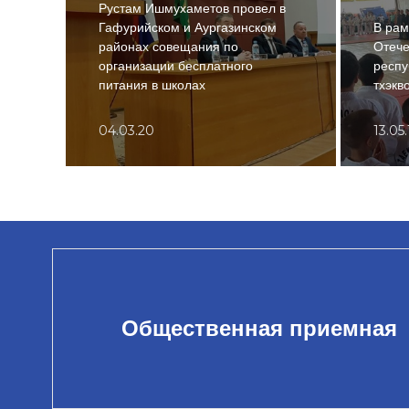
Рустам Ишмухаметов провел в
Гафурийском и Аургазинском
В рам
районах совещания по
Отече
организации бесплатного
респу
питания в школах
тхэкв
04.03.20
13.05
Общественная приемная