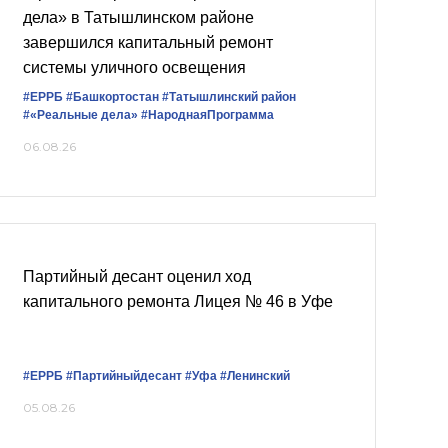
дела» в Татышлинском районе
завершился капитальный ремонт
системы уличного освещения
#ЕРРБ
#Башкортостан
#Татышлинский район
#«Реальные дела»
#НароднаяПрограмма
06.08.26
Партийный десант оценил ход
капитального ремонта Лицея № 46 в Уфе
#ЕРРБ
#Партийныйдесант
#Уфа
#Ленинский
05.08.26