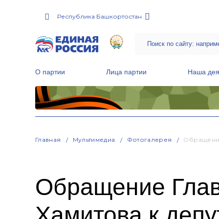
Республика Башкортостан
О партии
Лица партии
Наша дея
Местные общественные приемные Партии
Руководитель Региональной обще
Народная программа «Единой России»
Главная
Мультимедиа
Фотогалерея
Обращение
Обращение Глав
Хамитова к депу