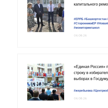
капитального рем
#ЕРРБ
#Башкортостан
#СторонникиЕР
#Новая
#мониторингшкол
06.08.26
«Единая Россия» 
строку в избирате
выборах в Госдум
#жеребьевка
#Центриз
06.08.26