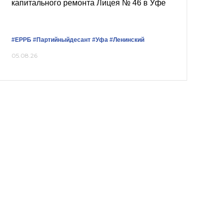
капитального ремонта Лицея № 46 в Уфе
#ЕРРБ
#Партийныйдесант
#Уфа
#Ленинский
05.08.26