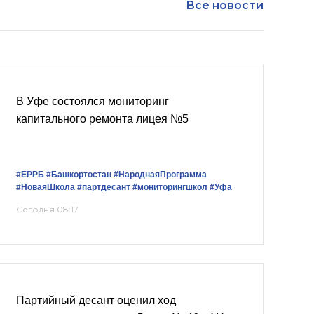
Все новости
В Уфе состоялся мониторинг
капитального ремонта лицея №5
#ЕРРБ
#Башкортостан
#НароднаяПрограмма
#НоваяШкола
#партдесант
#мониторингшкол
#Уфа
Сегодня 08:17
Партийный десант оценил ход