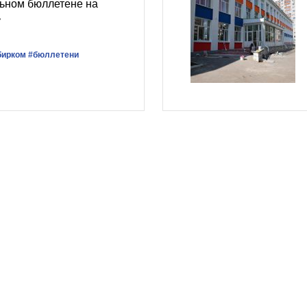
льном бюллетене на
у
бирком
#бюллетени