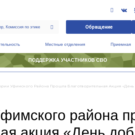
Обращение
тельность
Местные отделения
Приемная
ПОДДЕРЖКА УЧАСТНИКОВ СВО
ственной приемной Председателя Партии
Президиум регионального политического совета
ории Уфимского Района Прошла Благотворительная Акция «День
Уфимского района 
ная акция «День до