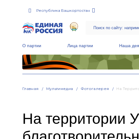
Республика Башкортостан
О партии
Лица партии
Наша дея
Местные общественные приемные Партии
Руководитель Региональной обще
Народная программа «Единой России»
Главная
Мультимедиа
Фотогалерея
На Террит
На территории 
благотворитель