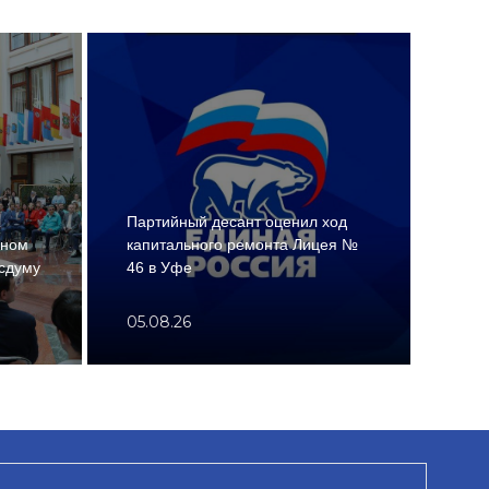
«Еди
Партийный десант оценил ход
согл
ьном
капитального ремонта Лицея №
меж
сдуму
46 в Уфе
РФ и
05.08.26
05.0