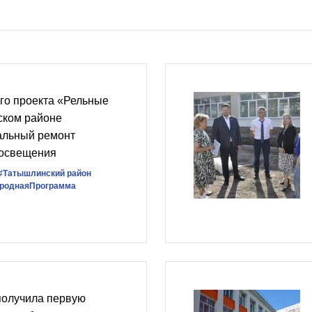
го проекта «Рельные
ском районе
альный ремонт
 освещения
#Татышлинский район
роднаяПрограмма
получила первую