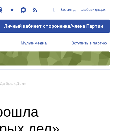
Версия для слабовидящих
Личный кабинет сторонника/члена Партии
Мультимедиа
Вступить в партию
Региональный исполнительный комитет
 Добрых Дел»
прошла
брых дел»