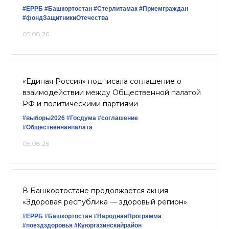
#ЕРРБ
#Башкортостан
#Стерлитамак
#Приемграждан
#фондЗащитникиОтечества
05.08.26
«Единая Россия» подписала соглашение о
взаимодействии между Общественной палатой
РФ и политическими партиями
#выборы2026
#Госдума
#соглашение
#Общественнаяпалата
05.08.26
В Башкортостане продолжается акция
«Здоровая республика — здоровый регион»
#ЕРРБ
#Башкортостан
#НароднаяПрограмма
#поездздоровья
#Куюргазинскийрайон