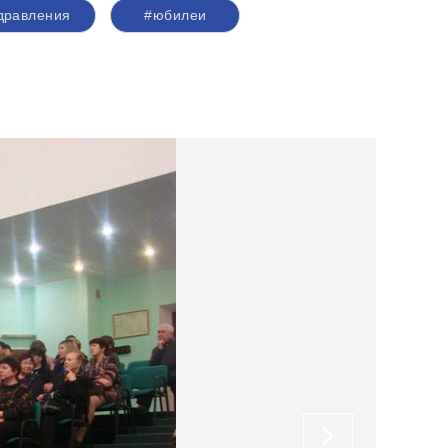
дравления
#юбилеи