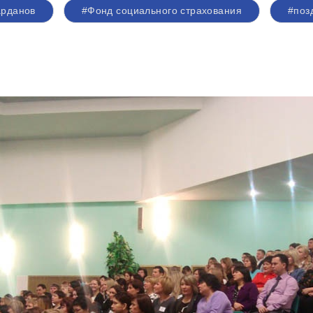
рданов
#Фонд социального страхования
#поз