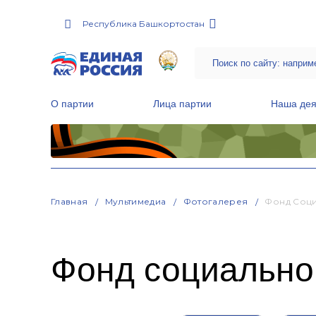
Республика Башкортостан
О партии
Лица партии
Наша дея
Местные общественные приемные Партии
Руководитель Региональной обще
Народная программа «Единой России»
Главная
Мультимедиа
Фотогалерея
Фонд Соци
Фонд социальног