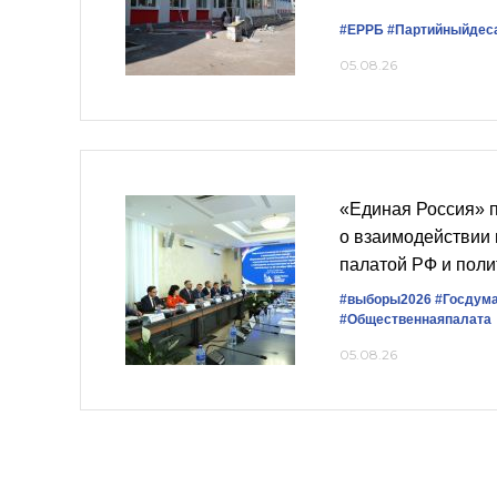
#ЕРРБ
#Партийныйдес
05.08.26
«Единая Россия» 
о взаимодействии
палатой РФ и пол
#выборы2026
#Госдум
#Общественнаяпалата
05.08.26