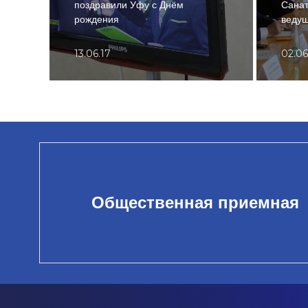
поздравили Уфу с Днём
Санат
рождения
ведущ
13.06.17
02.06
Общественная приемная