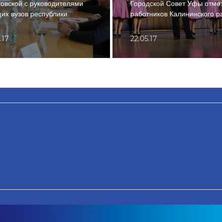
овской с руководителями
Городской Совет Уфы отме
их вузов республики
работников Калининского р
.17
22.05.17