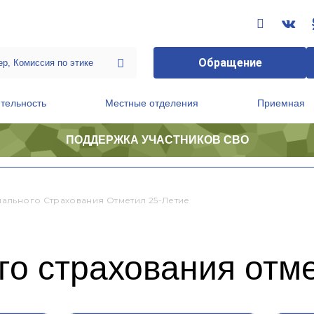
Обращение
тельность
Местные отделения
Приемная
ПОДДЕРЖКА УЧАСТНИКОВ СВО
ственной приемной Председателя Партии
Президиум регионального политического совета
ального Страхования Отметил 25-Летие
о страхования отме