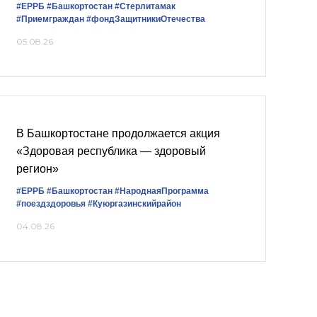
#ЕРРБ
#Башкортостан
#Стерлитамак
#Приемграждан
#фондЗащитникиОтечества
05.08.26
В Башкортостане продолжается акция
«Здоровая республика — здоровый
регион»
#ЕРРБ
#Башкортостан
#НароднаяПрограмма
#поездздоровья
#Куюргазинскийрайон
04.08.26