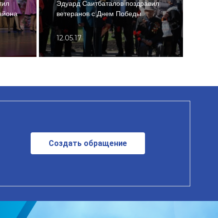
тил
Эдуард Саитбаталов поздравил
вете
айона
ветеранов с Днем Победы
Отеч
12.05.17
03.0
Создать обращение