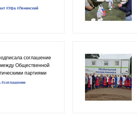
ант
#Уфа
#Ленинский
подписала соглашение
 между Общественной
итическими партиями
а
#соглашение