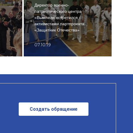
Директор военно-
патриотического центра
«Вымпел» встретился с
активистами партпроекта
Чест
«Защитник Отечества»
тхэк
07.10.19
26.0
Создать обращение