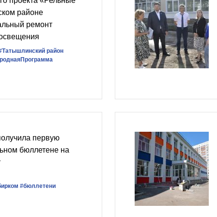
го проекта «Рельные
ском районе
альный ремонт
 освещения
#Татышлинский район
роднаяПрограмма
получила первую
льном бюллетене на
у
бирком
#бюллетени