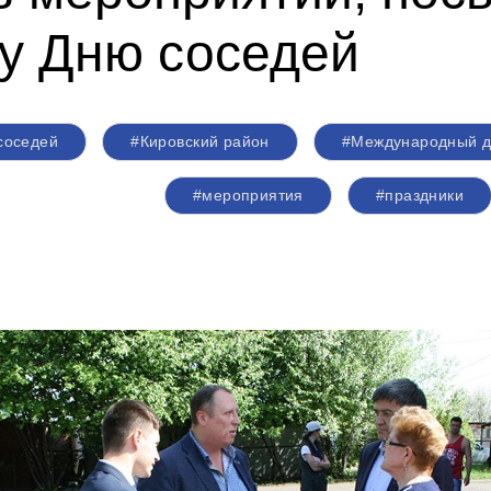
у Дню соседей
соседей
#Кировский район
#Международный д
#мероприятия
#праздники