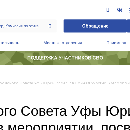
Обращение
тельность
Местные отделения
Приемная
ПОДДЕРЖКА УЧАСТНИКОВ СВО
ственной приемной Председателя Партии
Президиум регионального политического совета
ородского Совета Уфы Юрий Васильев Принял Участие В Мероп
кого Совета Уфы Юр
 в мероприятии, по