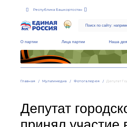
Республика Башкортостан
О партии
Лица партии
Наша дея
Местные общественные приемные Партии
Руководитель Региональной обще
Народная программа «Единой России»
Главная
Мультимедиа
Фотогалерея
Депутат Г
Депутат городс
принял участие