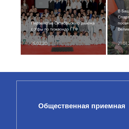
В Баш
Спарт
Первенство Октябрьского района
посвя
г. Уфы по тхэквондо ГТФ
Велик
25.02.20
21.01
Общественная приемная