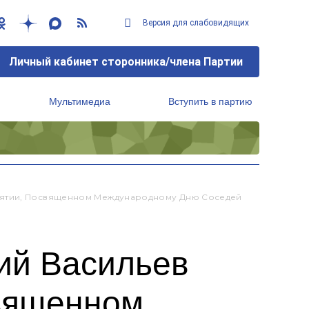
Версия для слабовидящих
Личный кабинет сторонника/члена Партии
Мультимедиа
Вступить в партию
Региональный исполнительный комитет
риятии, Посвященном Международному Дню Соседей
ий Васильев
священном