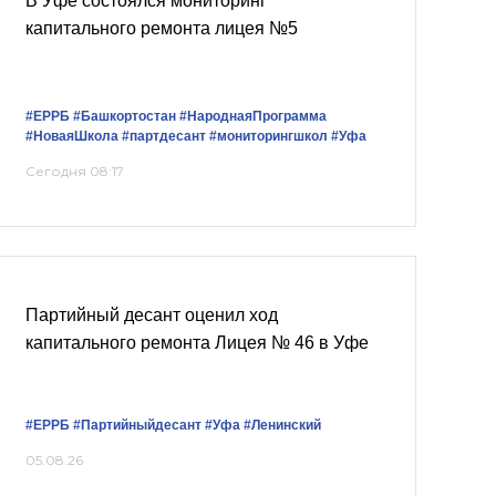
В Уфе состоялся мониторинг
капитального ремонта лицея №5
#ЕРРБ
#Башкортостан
#НароднаяПрограмма
#НоваяШкола
#партдесант
#мониторингшкол
#Уфа
Сегодня 08:17
Партийный десант оценил ход
капитального ремонта Лицея № 46 в Уфе
#ЕРРБ
#Партийныйдесант
#Уфа
#Ленинский
05.08.26