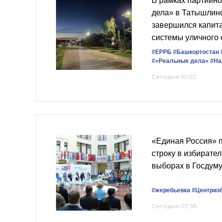
В рамках партийно
дела» в Татышлин
завершился капит
системы уличного
#ЕРРБ
#Башкортостан
#«Реальные дела»
#На
Сегодня 10:02
«Единая Россия» 
строку в избирате
выборах в Госдум
#жеребьевка
#Центриз
Сегодня 07:38