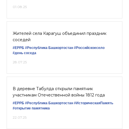
01.08.25
Жителей села Карагуш объединил праздник
соседей
#ЕРРБ
#Республика Башкортостан
#Российскоесело
#день соседа
28.07.25
В деревне Табулда открыли памятник
участникам Отечественной войны 1812 года
#ЕРРБ
#Республика Башкортостан
#ИсторическаяПамять
#открытие памятника
22.07.25