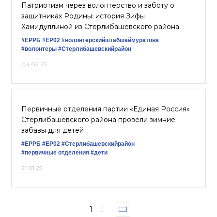
Патриотизм через волонтерство и заботу о
защитниках Родины: история Зифы
Хамидуллиной из Стерлибашевского района
#ЕРРБ
#ЕР02
#волонтерскийштабшаймуратова
#волонтеры
#Стерлибашевскийрайон
04.02.25
Первичные отделения партии «Единая Россия»
Стерлибашевского района провели зимние
забавы для детей
#ЕРРБ
#ЕР02
#Стерлибашевскийрайон
#первичные отделения
#дети
21.01.25
1
2