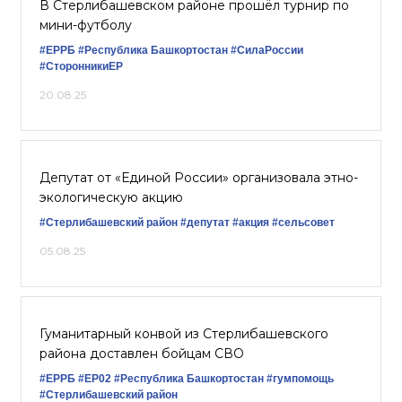
В Стерлибашевском районе прошёл турнир по
мини-футболу
#ЕРРБ
#Республика Башкортостан
#СилаРоссии
#СторонникиЕР
20.08.25
Депутат от «Единой России» организовала этно-
экологическую акцию
#Стерлибашевский район
#депутат
#акция
#сельсовет
05.08.25
Гуманитарный конвой из Стерлибашевского
района доставлен бойцам СВО
#ЕРРБ
#ЕР02
#Республика Башкортостан
#гумпомощь
#Стерлибашевский район