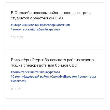
В Стерлибашевском районе прошла встреча
студентов с участником СВО
#Стерлибашевский
#разговорыоважном
#волонтерскийштабшаймуратова
30.10.25
Волонтёры Стерлибашевского района освоили
пошив спецсредств для бойцов СВО
#волонтерскийштабшаймуратова
#Стерлибашевский район
#СвоихНеБросаем
#волонтеры
#масксети
11.09.25