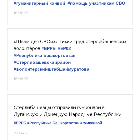
#гуманитарный конвой
#помощь участникам СВО
16.06.25
«Шьём для СВОих»: тихий труд стерлибашевских
волонтёров
#ЕРРБ
#ЕР02
#Республика Башкортостан
#Стерлибашевскийрайон
#волонтерскийштабшаймуратова
16.06.25
Стерлибашевцы отправили гумконвой в
Луганскую и Донецкую Народные Республики
#ЕРРБ
#Республика Башкортостан
#гумконвой
29.04.25