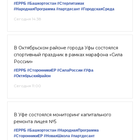
#ЕРРБ
#Башкортостан
#Стерлитамак
#НароднаяПрограмма
#партдесант
#ГородскаяСреда
Сегодня 14:38
В Октябрьском районе города Уфы состоялся
спортивный праздник в рамках марафона «Сила
России»
#ЕРРБ
#СторонникиЕР
#СилаРоссии
#Уфа
#Октябрьскийрайон
Сегодня 11:00
В Уфе состоялся мониторинг капитального
ремонта лицея №5
#ЕРРБ
#Башкортостан
#НароднаяПрограмма
#СторонникиЕР
#НоваяШкола
#партдесант