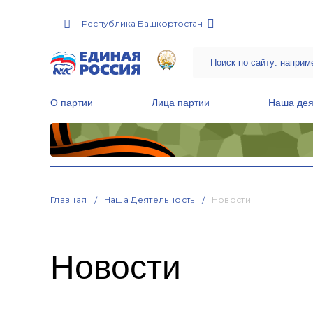
Республика Башкортостан
О партии
Лица партии
Наша дея
Местные общественные приемные Партии
Руководитель Региональной обще
Народная программа «Единой России»
Главная
Наша Деятельность
Новости
Новости