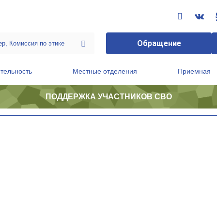
Обращение
тельность
Местные отделения
Приемная
ПОДДЕРЖКА УЧАСТНИКОВ СВО
ственной приемной Председателя Партии
Президиум регионального политического совета