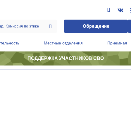
Обращение
тельность
Местные отделения
Приемная
ПОДДЕРЖКА УЧАСТНИКОВ СВО
ственной приемной Председателя Партии
Президиум регионального политического совета