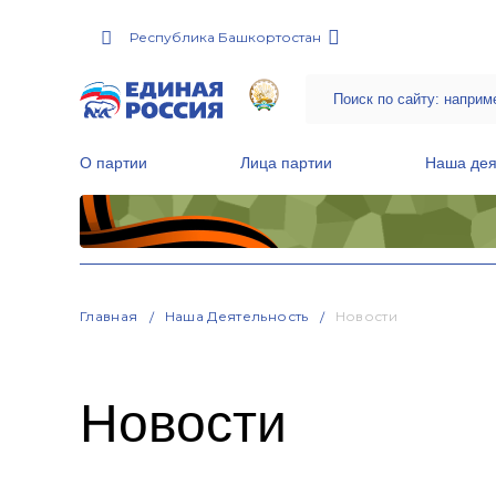
Республика Башкортостан
О партии
Лица партии
Наша дея
Местные общественные приемные Партии
Руководитель Региональной обще
Народная программа «Единой России»
Главная
Наша Деятельность
Новости
Новости