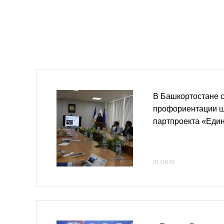
В Башкортостане с
профориентации ш
партпроекта «Еди
21.06.19