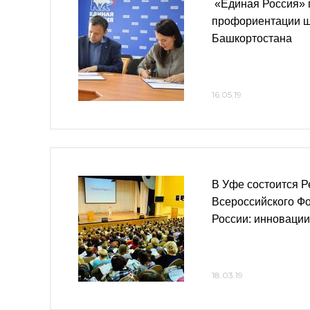
«Единая Россия» 
профориентации ш
Башкортостана
16.05.19
В Уфе состоится Р
Всероссийского Ф
России: инновации
18.03.19