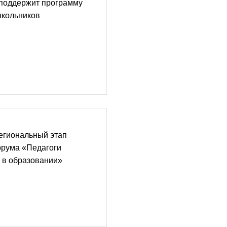
поддержит программу
кольников
егиональный этап
орума «Педагоги
 в образовании»