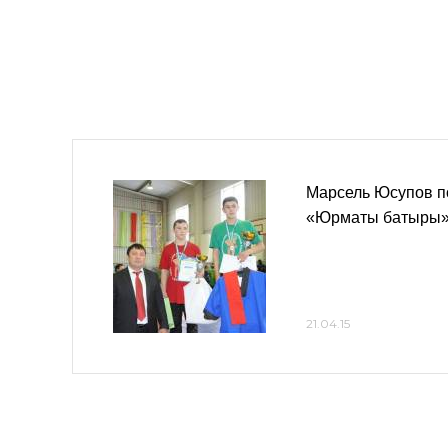
Марсель Юсупов п
«Юрматы батыры
21.04.15