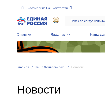
Республика Башкортостан
О партии
Лица партии
Наша дея
Местные общественные приемные Партии
Руководитель Региональной обще
Народная программа «Единой России»
Главная
Наша Деятельность
Новости
Новости