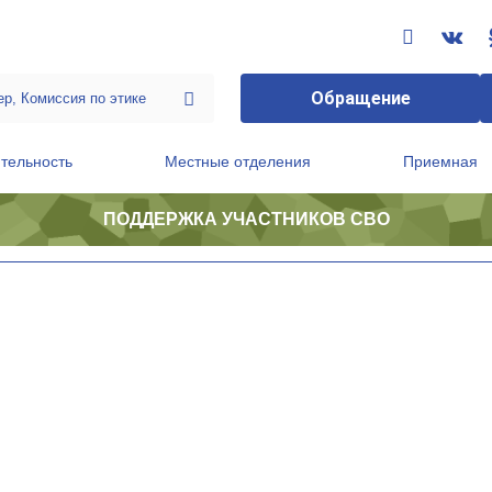
Обращение
тельность
Местные отделения
Приемная
ПОДДЕРЖКА УЧАСТНИКОВ СВО
ственной приемной Председателя Партии
Президиум регионального политического совета