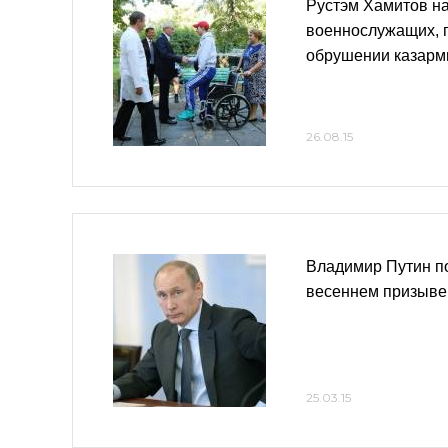
Рустэм Хамитов н
военнослужащих, 
обрушении казарм
26.08.15
Владимир Путин по
весеннем призыве
25.03.15