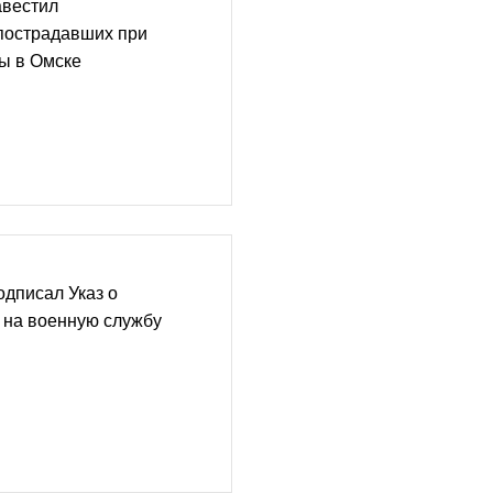
авестил
пострадавших при
ы в Омске
дписал Указ о
 на военную службу