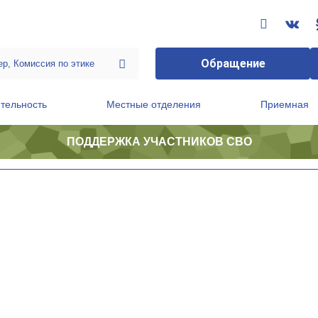
Обращение
тельность
Местные отделения
Приемная
ПОДДЕРЖКА УЧАСТНИКОВ СВО
ственной приемной Председателя Партии
Президиум регионального политического совета