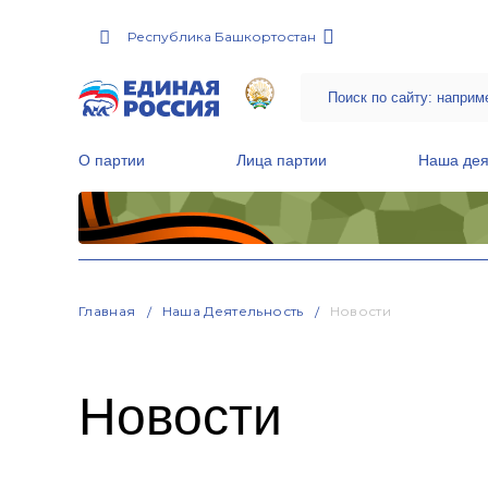
Республика Башкортостан
О партии
Лица партии
Наша дея
Местные общественные приемные Партии
Руководитель Региональной обще
Народная программа «Единой России»
Главная
Наша Деятельность
Новости
Новости