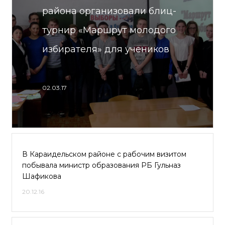
района организовали блиц-
турнир «Маршрут молодого
избирателя» для учеников
02.03.17
В Караидельском районе с рабочим визитом
побывала министр образования РБ Гульназ
Шафикова
20.12.16