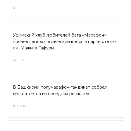
16.11.16
Уфимский клуб любителей бега «Марафон»
провел легкоатлетический кросс в парке отдыха
им. Мажита Гафури
14.11.16
В Башкирии полумарафон-гандикап собрал
легкоатлетов из соседних регионов
16.08.16