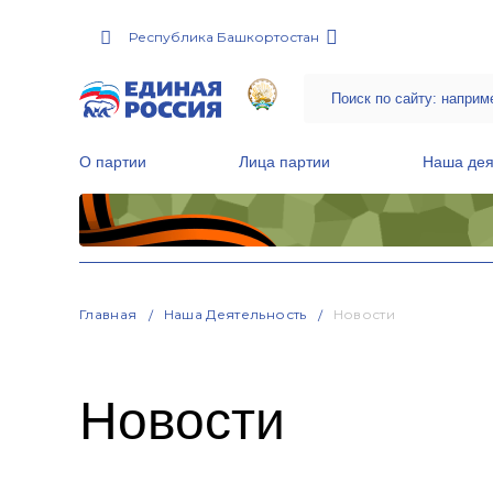
Республика Башкортостан
О партии
Лица партии
Наша дея
Местные общественные приемные Партии
Руководитель Региональной обще
Народная программа «Единой России»
Главная
Наша Деятельность
Новости
Новости