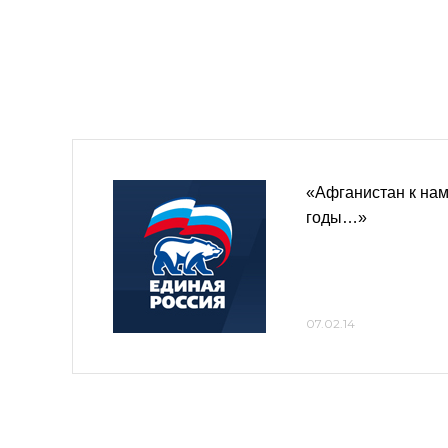
«Афганистан к нам
годы…»
07.02.14