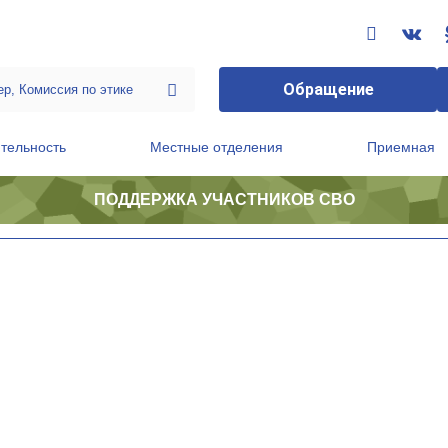
Обращение
тельность
Местные отделения
Приемная
ПОДДЕРЖКА УЧАСТНИКОВ СВО
ственной приемной Председателя Партии
Президиум регионального политического совета