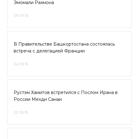
Эмомали Рахмона
09.07.15
В Правительстве Башкортостана состоялась
встреча с делегацией Франции
22.06.15
Рустэм Хамитов встретился с Послом Ирана в
России Мехди Санаи
22.05.15