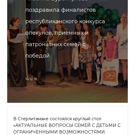
поздравила финалистов
республиканского конкурса
опекунов, приемных и
патронатных семей с
победой
16.12.16
В Стерлитамаке состоялся круглый стол
«АКТУАЛЬНЫЕ ВОПРОСЫ СЕМЕЙ С ДЕТЬМИ С
ОГРАНИЧЕННЫМИ ВОЗМОЖНОСТЯМИ.