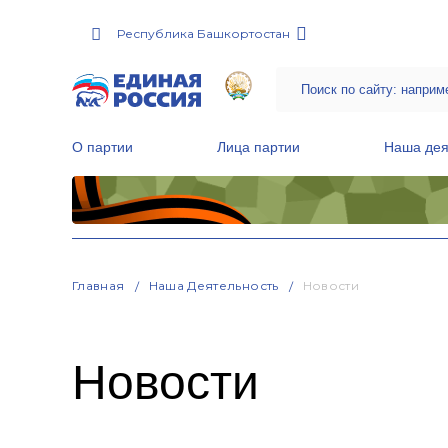
Республика Башкортостан
О партии
Лица партии
Наша дея
Местные общественные приемные Партии
Руководитель Региональной обще
Народная программа «Единой России»
Главная
Наша Деятельность
Новости
Новости