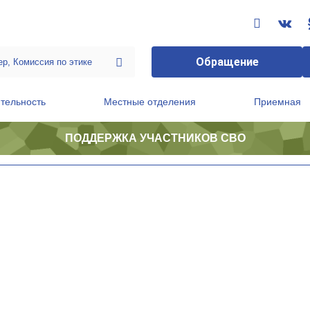
Обращение
тельность
Местные отделения
Приемная
ПОДДЕРЖКА УЧАСТНИКОВ СВО
ственной приемной Председателя Партии
Президиум регионального политического совета