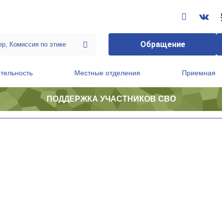
Обращение
тельность
Местные отделения
Приемная
ПОДДЕРЖКА УЧАСТНИКОВ СВО
ственной приемной Председателя Партии
Президиум регионального политического совета