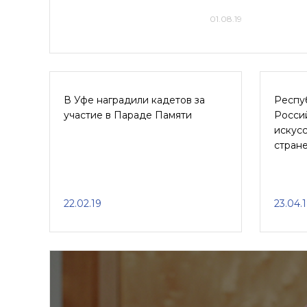
01.08.19
В Уфе наградили кадетов за
Респу
участие в Параде Памяти
Росси
искусс
стран
22.02.19
23.04.