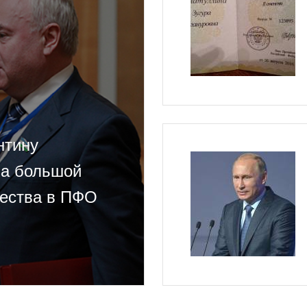
нтину
за большой
чества в ПФО