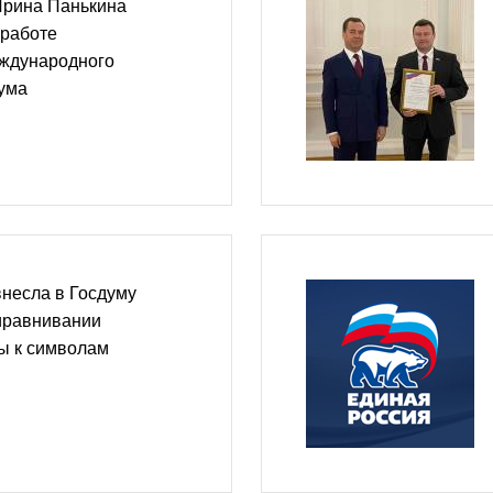
Ирина Панькина
 работе
еждународного
ума
несла в Госдуму
риравнивании
ы к символам