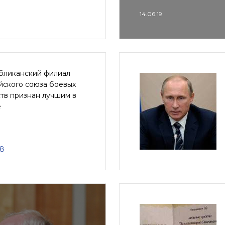
14.06.19
бликанский филиал
йского союза боевых
тв признан лучшим в
е
18