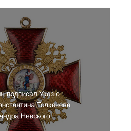
н подписал Указ о
онстантина Толкачева
андра Невского