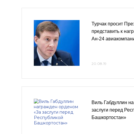
Турчак просит Пре
представить к наг
Ан-24 авиакомпан
20.08.19
Виль Габдуллин н
заслуги перед Рес
Башкортостан»