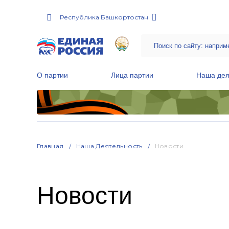
Республика Башкортостан
О партии
Лица партии
Наша дея
Местные общественные приемные Партии
Руководитель Региональной обще
Народная программа «Единой России»
Главная
Наша Деятельность
Новости
Новости