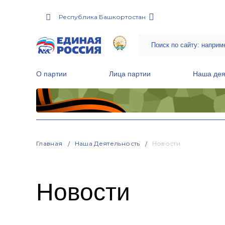
Республика Башкортостан
О партии
Лица партии
Наша дея
Местные общественные приемные Партии
Руководитель Региональной обще
Народная программа «Единой России»
Главная
Наша Деятельность
Новости
Новости