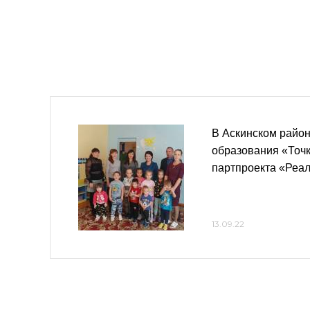
В Аскинском район
образования «Точк
партпроекта «Реа
13.09.22