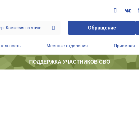
Обращение
тельность
Местные отделения
Приемная
ПОДДЕРЖКА УЧАСТНИКОВ СВО
ственной приемной Председателя Партии
Президиум регионального политического совета