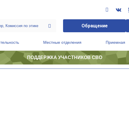
Обращение
тельность
Местные отделения
Приемная
ПОДДЕРЖКА УЧАСТНИКОВ СВО
ственной приемной Председателя Партии
Президиум регионального политического совета