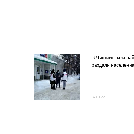
В Чишминском ра
раздали населени
14.01.22