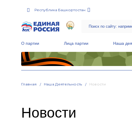
Республика Башкортостан
О партии
Лица партии
Наша дея
Местные общественные приемные Партии
Руководитель Региональной обще
Народная программа «Единой России»
Главная
Наша Деятельность
Новости
Новости