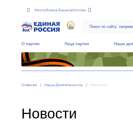
Республика Башкортостан
О партии
Лица партии
Наша дея
Местные общественные приемные Партии
Руководитель Региональной обще
Народная программа «Единой России»
Главная
Наша Деятельность
Новости
Новости