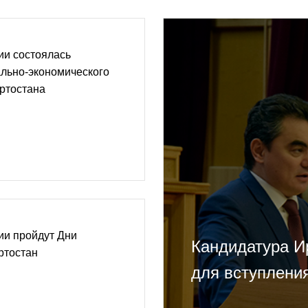
ии состоялась
ально-экономического
ртостана
ии пройдут Дни
Кандидатура И
ртостан
для вступлени