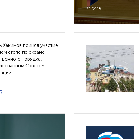
22.09.18
ь Хакимов принял участие
лом столе по охране
твенного порядка,
ированным Советом
ации
17