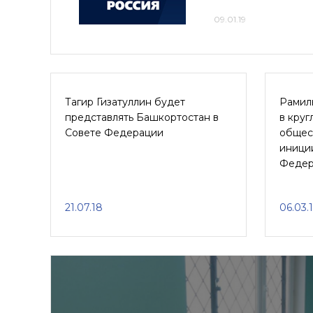
09.01.19
Тагир Гизатуллин будет
Рамил
представлять Башкортостан в
в круг
Совете Федерации
общес
иници
Федер
21.07.18
06.03.