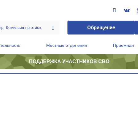
Обращение
тельность
Местные отделения
Приемная
ПОДДЕРЖКА УЧАСТНИКОВ СВО
ственной приемной Председателя Партии
Президиум регионального политического совета