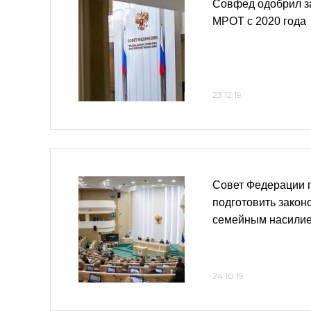
Совфед одобрил з
МРОТ с 2020 года
23.12.19
Совет Федерации п
подготовить закон
семейным насили
24.10.19