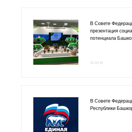
В Совете Федерац
презентация соци
потенциала Башко
13.03.19
В Совете Федерац
Республики Башко