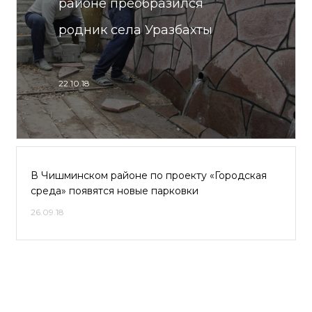
районе преобразился
родник села Уразбахты
22.10.18
В Чишминском районе по проекту «Городская
среда» появятся новые парковки
26.09.18