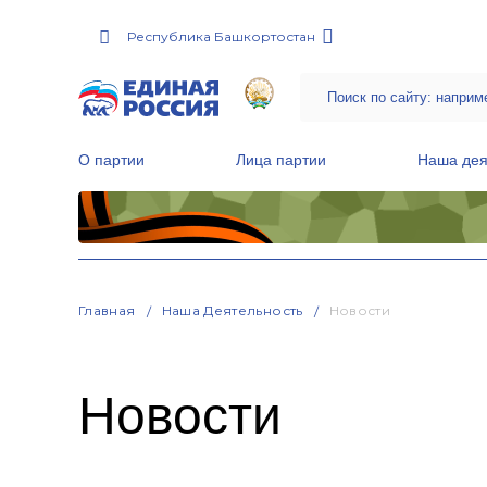
Республика Башкортостан
О партии
Лица партии
Наша дея
Местные общественные приемные Партии
Руководитель Региональной обще
Народная программа «Единой России»
Главная
Наша Деятельность
Новости
Новости