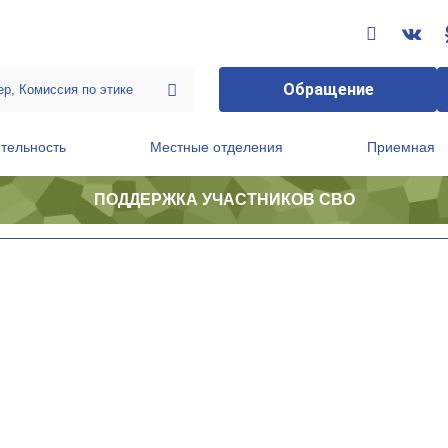
Обращение
тельность
Местные отделения
Приемная
ПОДДЕРЖКА УЧАСТНИКОВ СВО
ственной приемной Председателя Партии
Президиум регионального политического совета