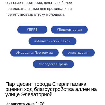
сельские территории, делать их более
привлекательными для проживания и
препятствовать оттоку молодёжи.
#ЕРРБ
#Башкортостан
#Мечетлинский район
#НароднаяПрограмма
#партдесант
#ГородскаяСреда
Партдесант города Стерлитамака
оценил ход благоустройства аллеи на
улице Элеваторной
07 августа 2026,
14:38