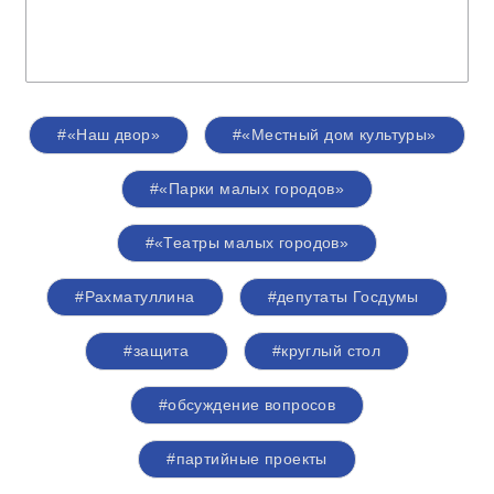
#«Наш двор»
#«Местный дом культуры»
#«Парки малых городов»
#«Театры малых городов»
#Рахматуллина
#депутаты Госдумы
#защита
#круглый стол
#обсуждение вопросов
#партийные проекты