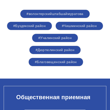
#волонтерскийштабшаймуратова
#Буздякский район
#Чишминский район
#Учалинский район
#Дюртюлинский район
#Благовещенский район
Общественная приемная